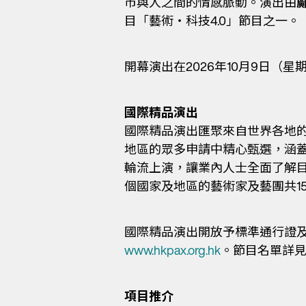
市與人之間的情感脈動。演出由
目「藝術・科技4.0」節目之一。
開幕演出在2026年10月9日
國際精品演出
國際精品演出匯聚來自世界各地
地區的眾多申請中精心甄選，涵蓋
輪流上演，讓業內人士全面了解目
個國家及地區的藝術家及藝團共1
國際精品演出開放予標準通行證
www.hkpax.org.hk
。節目名單詳
項目推介