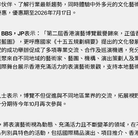
作伙伴、了解行業最新趨勢，同時體驗中外多元的文化藝
，優惠期至2026年7月17日。
BS，JP
表示：「第二屆香港演藝博覽載譽歸來，正值
展藍圖》，更呼應國家《十五五規劃綱要》提出的文化發
覽的成功舉辦促成了多項專業交流、合作及巡演機遇，充
匯聚來自不同地域的藝術家、藝團、機構、演出策劃人及
國際舞台展示香港充滿活力的表演藝術景觀，支持本地藝
人士表示，博覽不但促進與不同地區業界的交流，拓展視
分期待今年10月再次參與。
，將表演藝術視為動態、充滿活力且不斷變革的領域，在
系列別具特色的活動，包括國際精品演出、項目推介、香