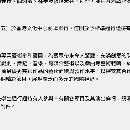
鄺佳玲、曲淵澈、林丰
及
張世宏
共同創作，並由香港藝術
（星期五）於香港文化中心劇場舉行，僅開放予標準通行證持
的專業藝術家和藝團，為觀眾帶來令人驚豔、充滿創意的製
戲劇、舞蹈、音樂、跨媒介藝術以及戲曲等藝術範疇，於
前最優秀亮眼作品的藝術面貌與製作水平，以探索其合作
5個精彩節目，展現廣泛而多元的國際視野。
及學生通行證持有人參與。有關各節目及其演出詳情，請
見附件。