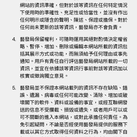
網站的資訊準確，但對於該等資訊在任何特定情況
下使用時的準確性、充足性或恰當性，並沒有作出
任何明示或隱含的聲明、陳述、保證或擔保。對於
任何尚未更新的該等資訊，藝發局亦不會負責。
藝發局保留權利，可隨時運用其絕對酌情決定權省
略、暫停、增加、刪除或編輯本網站所載的資訊包
括其展示方式或功能，而無須給予任何理由或事先
通知。用戶有責任自行評估藝發局網站所載的一切
資訊，並宜在依據該等資訊行事前對該等資訊加以
核實或徵詢獨立意見。
藝發局並不保證本網站載列的資訊不存在缺陷、錯
誤、遺漏、病毒或任何可能改變、清除、增加或破
壞閣下的軟件、資料或設備的事宜，或經互聯網發
送的信息不受攔截、損毀或遺失，或者用戶可以或
可不間斷的進入本網站，或對此承擔任何責任。為
免引起疑問，不論是否經使用藝發局提供的服務下
載或以其它方式取得任何資料之行為，均由閣下自