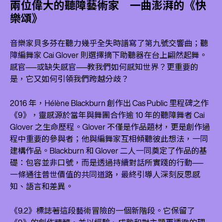
兩位偉大的聽障藝術家 一曲澎湃的《快
樂頌》
音樂家貝多芬在聽力幾乎全失時譜寫了第九號交響曲；聽
障編舞家 Cai Glover 則選擇摘下助聽器在台上翩然起舞。
感官──或缺失感官──教我們如何感知世界？更重要的
是，它又如何引領我們跨越分歧？
2016 年，Hélène Blackburn 創作出 Cas Public 里程碑之作
《9》，靈感源於當年與舞團合作逾 10 年的聽障舞者 Cai
Glover 之生命歷程。Glover 不僅是作品題材，更是創作過
程中重要的參與者；他與編舞家互相傾聽彼此想法，一同
建構作品。Blackburn 和 Glover 二人一同奠定了作品的基
礎：包容並非口號，而是透過持續對話所實踐的行動──
一條通往普世價值的共同道路，最終引導人深刻反思感
知、語言和差異。
《9.2》標誌著這段藝術冒險的一個新階段。它保留了