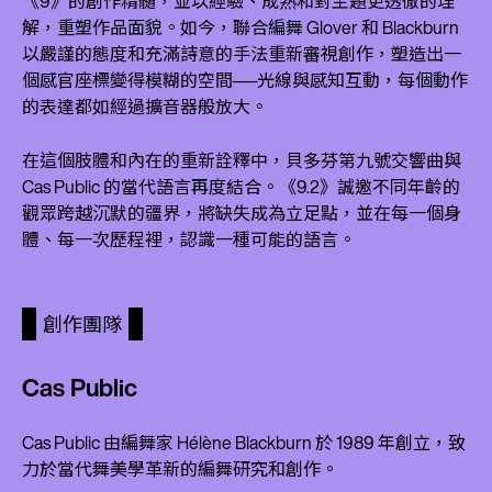
《9》的創作精髓，並以經驗、成熟和對主題更透徹的理
解，重塑作品面貌。如今，聯合編舞 Glover 和 Blackburn
以嚴謹的態度和充滿詩意的手法重新審視創作，塑造出一
個感官座標變得模糊的空間──光線與感知互動，每個動作
的表達都如經過擴音器般放大。
在這個肢體和內在的重新詮釋中，貝多芬第九號交響曲與
Cas Public 的當代語言再度結合。《9.2》誠邀不同年齡的
觀眾跨越沉默的疆界，將缺失成為立足點，並在每一個身
體、每一次歷程裡，認識一種可能的語言。
創作團隊
Cas Public
Cas Public 由編舞家 Hélène Blackburn 於 1989 年創立，致
力於當代舞美學革新的編舞研究和創作。