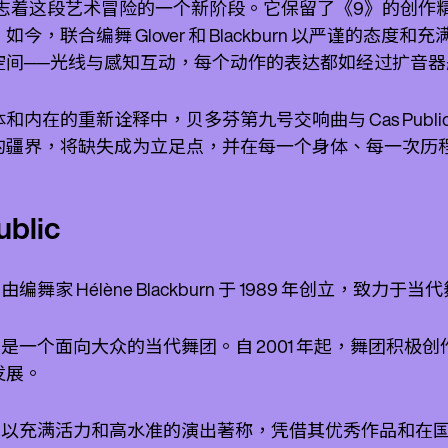
》标志着这段艺术冒险的一个新阶段。它保留了《9》的创
如今，联合编舞 Glover 和 Blackburn 以严谨
空间──光线与感知互动，每个动作的表达都如经过扩音器
和内在的重新诠释中，贝多芬第九号交响曲与 Cas Publ
的疆界，将缺失成为立足点，并在每一个身体、每一次历
ublic
blic 由编舞家 Hélène Blackburn 于 1989 年创立
ublic 是一个面向大众的当代舞团。自 2001 年起，舞
发展。
ublic 以充满活力和高水准的演出著称，凭借其优秀作品