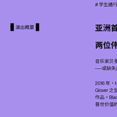
# 学生
亚洲
演出概要
两位
音乐家贝多
──或缺
2016 年，
Glove
作品。Bl
普世价值