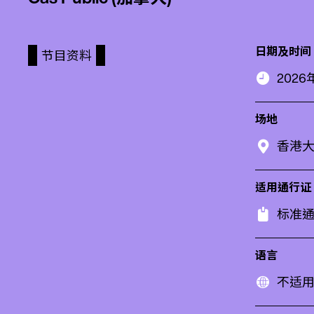
日期及时间
节目资料
2026年
场地
香港
适用通行证
标准通
语言
不适