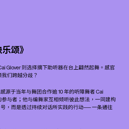
快乐颂》
 Glover 则选择摘下助听器在台上翩然起舞。感官
领我们跨越分歧？
《9》，灵感源于当年与舞团合作逾 10 年的听障舞者 Cai
中重要的参与者；他与编舞家互相倾听彼此想法，一同建构
容并非口号，而是透过持续对话所实践的行动── 一条通往