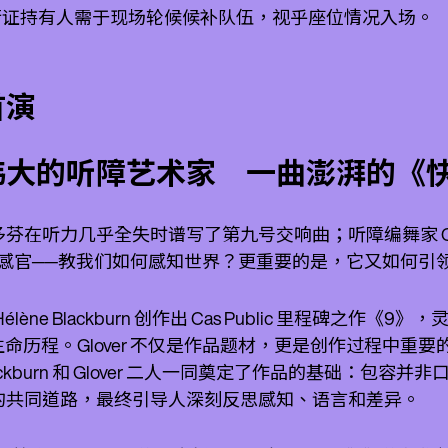
通行证持有人需于现场轮候候补队伍，视乎座位情况入场。
首演
伟大的听障艺术家 一曲澎湃的《
芬在听力几乎全失时谱写了第九号交响曲；听障编舞家 Cai
失感官──教我们如何感知世界？更重要的是，它又如何引
Hélène Blackburn 创作出 Cas Public 里程碑之作
r 之生命历程。Glover 不仅是作品题材，更是创作过程
ackburn 和 Glover 二人一同奠定了作品的基础：包
的共同道路，最终引导人深刻反思感知、语言和差异。