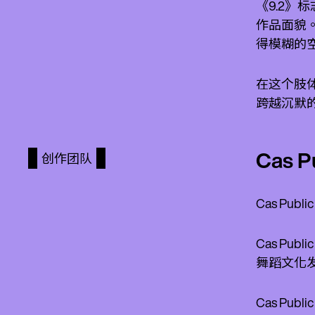
《9.2
作品面貌。
得模糊的
在这个肢体
跨越沉默
Cas P
创作团队
Cas Pu
Cas P
舞蹈文化
Cas P