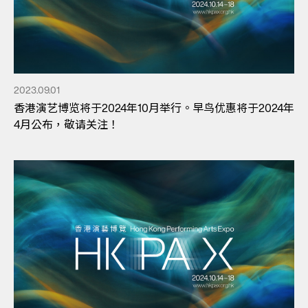
2023.09.01
香港演艺博览将于2024年10月举行。早鸟优惠将于2024年
4月公布，敬请关注！