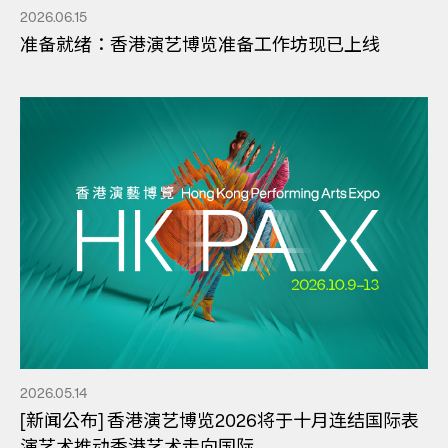
2026.06.15
准备就绪：香港演艺博览准备工作坊现已上线
2026.05.14
[新闻公布] 香港演艺博览2026将于十月连结国际表
演艺术推动香港艺术走向国际