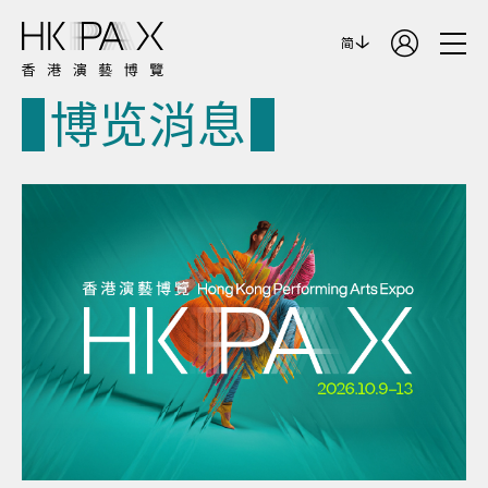
简
博览消息