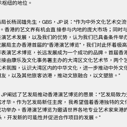
术枢纽的地位。
长杨润雄先生，GBS，JP 说：“作为中外文化艺术交流
势。香港的艺文界有机会直 接参与内地的庞大市场；同时
表演艺术发展，以及我们的优势，认为我们已具备条件举
展局主办香港首届的“香港演艺博览”，我们对此怀着极
演艺术博览，长远发展成为一个成功的品牌。首届香港演艺博览
紧接由康乐及文化事务署主办的大湾区文化艺术节，两个
艺术氛围，认识大湾区内的中华文化，进一步推动中外文
友，以及其他旅客访港，推动文旅融合，以文塑旅。”
JP阐述了艺发局推动香港演艺博览的愿景：“艺发局致
才华。作为艺发局新任主席， 我希望借着香港独特的文
成功举办。香港演艺博览为邀请世界各地专业艺术家来港
系，开发新的可能性并促进合作项目的发展。”