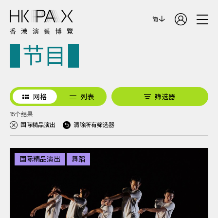
简
节目
网格
列表
筛选器
15个结果
国际精品演出
清除所有筛选器
国际精品演出
舞蹈