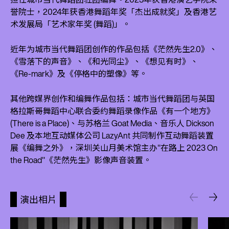
誉院士，2024年获香港舞蹈年奖「杰出成就奖」及香港艺
术发展局「艺术家年奖 (舞蹈)」。
近年为城市当代舞蹈团创作的作品包括《茫然先生2.0》、
《雪落下的声音》、《和光同尘》、《想见有时》、
《Re-mark》及《停格中的塑像》等。
其他跨媒界创作和编舞作品包括：城市当代舞蹈团与英国
格拉斯哥舞蹈中心联合委约舞蹈录像作品《有一个地方》
(There is a Place)、与苏格兰 Goat Media、音乐人 Dickson
Dee 及本地互动媒体公司 LazyAnt 共同制作互动舞蹈装置
展《编舞之外》，深圳关山月美术馆主办"在路上 2023 On
the Road"《茫然先生》影像声音装置。
演出相片