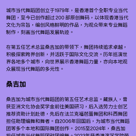
城市当代舞蹈团创立于1979年，是香港首个全职专业当代
舞团，至今已创作超过 200 部原创舞码，以体现香港当代
文化为宗旨，编创风格鲜明的作品，为观众带来专业舞蹈
制作，刻画当代舞蹈发展轨迹。
在第五任艺术总监桑吉加的带领下，舞团持续追求卓越，
积极探索跨界创新，并活跃于国际文化交流。历年巡演世
界各地多个城市，向世界展示香港舞蹈力量，亦向本地观
众展现当代舞蹈的多元性。
桑吉加
桑吉加为城市当代舞蹈团的第五任艺术总监。藏族人，曾
获亚洲文化协会奖学金前往美国研习，后入选劳力士创艺
推荐资助计划赴德，先后在法兰克福芭蕾舞团和科西舞团
担任助理编舞和舞者。自2006年回国后，为城市当代舞蹈
团等多个本地和国际舞团创作。 2015至2024年，桑吉加
担任城市当代舞蹈团驻团编舞。2023年获香港演艺学院荣