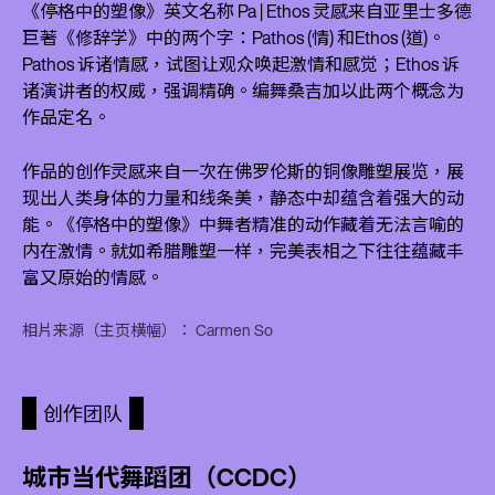
《停格中的塑像》英文名称 Pa | Ethos 灵感来自亚里士多德
巨著《修辞学》中的两个字：Pathos (情) 和Ethos (道)。
Pathos 诉诸情感，试图让观众唤起激情和感觉；Ethos 诉
诸演讲者的权威，强调精确。编舞桑吉加以此两个概念为
作品定名。
作品的创作灵感来自一次在佛罗伦斯的铜像雕塑展览，展
现出人类身体的力量和线条美，静态中却蕴含着强大的动
能。《停格中的塑像》中舞者精准的动作藏着无法言喻的
内在激情。就如希腊雕塑一样，完美表相之下往往蕴藏丰
富又原始的情感。
相片来源（主页横幅）： Carmen So
创作团队
城市当代舞蹈团（CCDC）