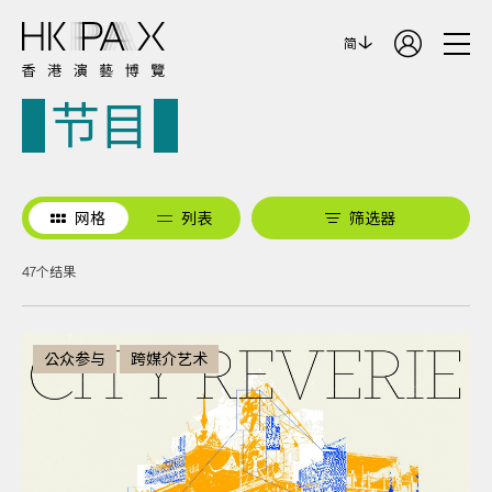
简
节目
网格
列表
筛选器
47个结果
公众参与
跨媒介艺术