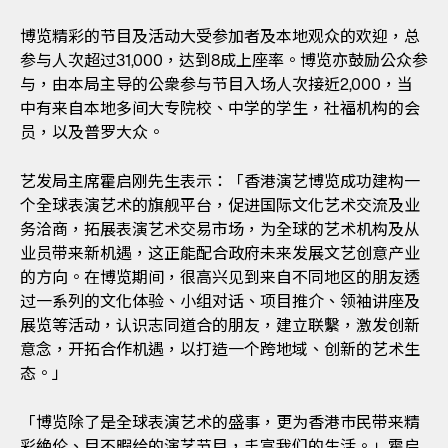
博览精彩的节目及活动大受参加者及本地观众的欢迎，总
参与人次超过31,000，达到8成上座率。博览亦鼓励公众参
与，由本局主导的公衆参与节目入场人次接近2,000，当
中有来自本地多间大专院校、中学的学生，社福机构的会
员，以及普罗大众。
艺发局主席霍启刚先生表示：「香港演艺博览成功建构一
个全球表演艺术的旗舰平台，促进国际文化艺术交流及业
务洽商，拓展表演艺术交易市场，为全球的艺术机构及从
业员带来新机遇，这正能配合政府未来发展文艺创意产业
的方向。在博览期间，很高兴见到来自不同地区的朋友透
过一系列的文化体验、小组对话、项目推介、领袖讲座及
展览等活动，认识志同道合的朋友，建立联繫，激发创新
意念，开拓合作机遇，以打造一个跨地域、创新的艺术生
态。」
「博览除了是全球表演艺术的盛事，更为香港巿民带来精
彩絶伦、目不暇给的演艺节目，丰富我们的生活。」霍启