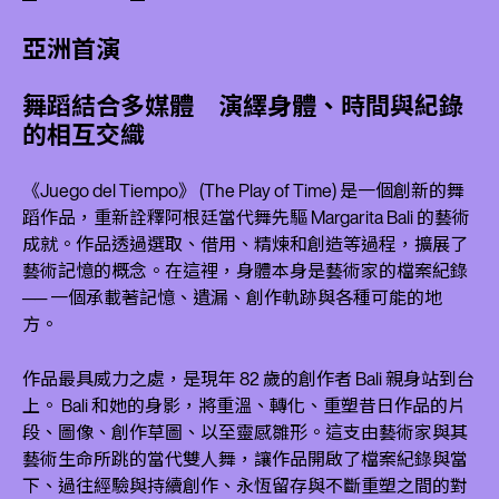
亞洲首演
舞蹈結合多媒體 演繹身體、時間與紀錄
的相互交織
《Juego del Tiempo》 (The Play of Time) 是一個創新的舞
蹈作品，重新詮釋阿根廷當代舞先驅 Margarita Bali 的藝術
成就。作品透過選取、借用、精煉和創造等過程，擴展了
藝術記憶的概念。在這裡，身體本身是藝術家的檔案紀錄
── 一個承載著記憶、遺漏、創作軌跡與各種可能的地
方。
作品最具威力之處，是現年 82 歲的創作者 Bali 親身站到台
上。 Bali 和她的身影，將重溫、轉化、重塑昔日作品的片
段、圖像、創作草圖、以至靈感雛形。這支由藝術家與其
藝術生命所跳的當代雙人舞，讓作品開啟了檔案紀錄與當
下、過往經驗與持續創作、永恆留存與不斷重塑之間的對