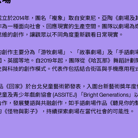
成立於2014年，團名「複象」取自安東尼・亞陶《劇場
作為一種面向社會、回應現實的生產空間。團隊以劇場為
思維的創作，讓觀眾以不同角度重新觀看日常現實。
的創作主要分為「游牧劇場」、「故事劇場」及「手語劇
國、英國等地。自2019年起，團隊從《哈瓦那》舞蹈計
與科技的創作模式。代表作包括結合街區與手機應用程式的《
年作品《回家》於台北兒童藝術節發表，入圍台新藝術獎年
及青少年戲劇協會 (ASSITEJ) 「Bright Gener
合作，發展雙語與共融創作，如手語劇場作品《聽見你的
的《怪物與影子》，持續探索劇場在當代社會的可能性。