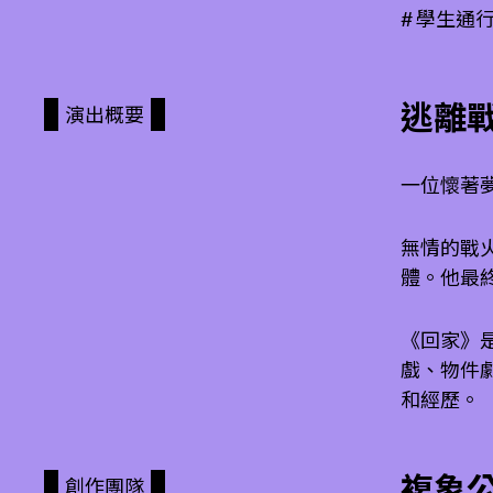
# 學生
逃離
演出概要
一位懷著
無情的戰
體。他最
《回家》
戲、物件
和經歷。
複象
創作團隊