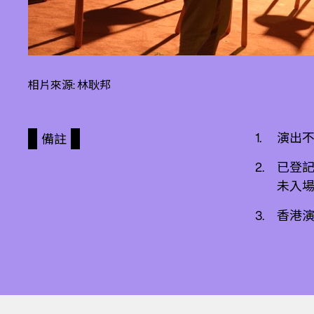
相片來源: 林耿邦
演出
備註
已登記
未入
香港