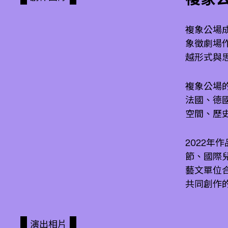
複象公場
象徵劇場
越形式與
複象公場
法國、德
空間、歷史
2022
節、國際兒童
藝文單位
共同創作
演出相片