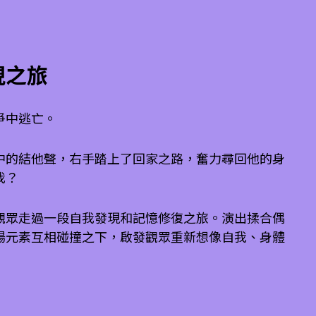
現之旅
爭中逃亡。
中的結他聲，右手踏上了回家之路，奮力尋回他的身
我？
觀眾走過一段自我發現和記憶修復之旅。演出揉合偶
場元素互相碰撞之下，啟發觀眾重新想像自我、身體