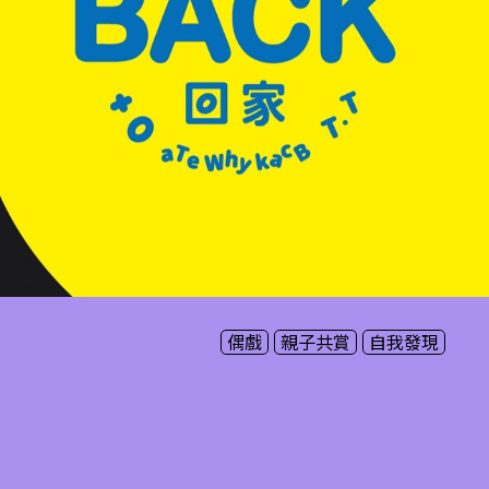
偶戲
親子共賞
自我發現