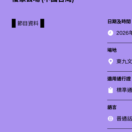
日期及時間
節目資料
2026年
場地
東九
適用通行證
標準通
語言
普通