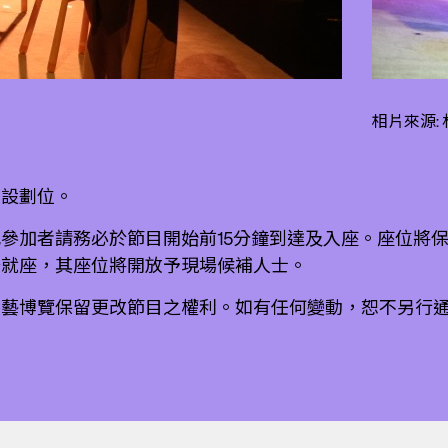
相片來源:
不設劃位。
參加者請務必於節目開始前15分鐘到達及入座。座位將
場就座，其座位將開放予現場候補人士。
演藝博覽保留更改節目之權利。如有任何變動，恕不另行