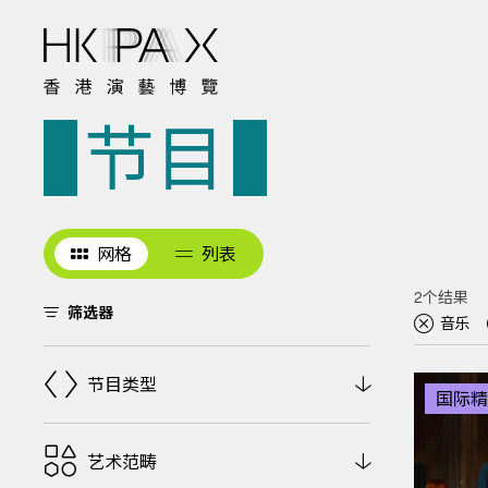
节目
网格
列表
2个结果
筛选器
音乐
节目类型
国际精
艺术范畴